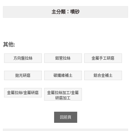
主分類：噴砂
其他:
方向盤拉絲
鋁管拉絲
金屬手工研磨
拋光研磨
碳纖維補土
鋁合金補土
金屬拉絲/金屬研磨
金屬拉絲加工/金屬
研磨加工
回前頁